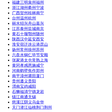
福建三明泉州福州
浙江湖州衢州宁波
广西贺州桂林南宁
台州温州杭州
丽水绍兴舟山嘉兴
江苏泰州盐城南京
黄石十堰鄂州随州
陕西汉中延安西安
淮安宿迁连云港昆山
扬州常州徐州苏州
六盘水铜仁毕节安顺
张家港太仓常熟上海
黄冈孝感恩施咸宁
河南鹤壁焦作郑州
南平漳州莆田厦门
贵州遵义贵阳
渭南宝鸡咸阳
石狮福清宁德龙岩
镇江南通无锡
慈溪江阴义乌金华
天门潜江仙桃荆门荆州