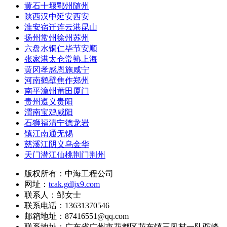
黄石十堰鄂州随州
陕西汉中延安西安
淮安宿迁连云港昆山
扬州常州徐州苏州
六盘水铜仁毕节安顺
张家港太仓常熟上海
黄冈孝感恩施咸宁
河南鹤壁焦作郑州
南平漳州莆田厦门
贵州遵义贵阳
渭南宝鸡咸阳
石狮福清宁德龙岩
镇江南通无锡
慈溪江阴义乌金华
天门潜江仙桃荆门荆州
版权所有：中海工程公司
网址：
tcak.gdljx9.com
联系人：邹女士
联系电话：13631370546
邮箱地址：87416551@qq.com
联系地址：
广东省广州市花都区花东镇三凤村一队驼峰