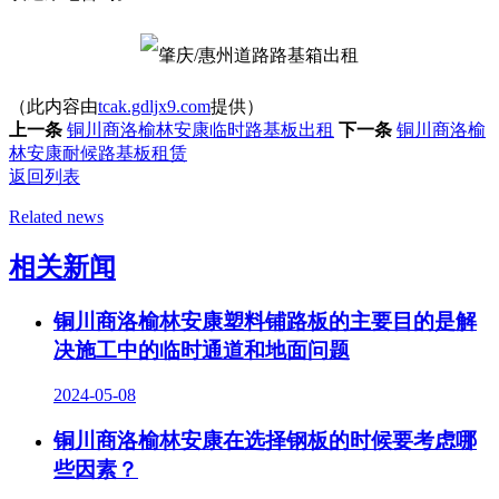
（此内容由
tcak.gdljx9.com
提供）
上一条
铜川商洛榆林安康临时路基板出租
下一条
铜川商洛榆
林安康耐候路基板租赁
返回列表
Related news
相关新闻
铜川商洛榆林安康塑料铺路板的主要目的是解
决施工中的临时通道和地面问题
2024-05-08
铜川商洛榆林安康在选择钢板的时候要考虑哪
些因素？